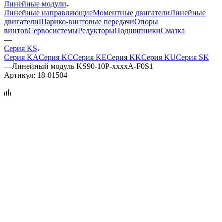
Линейные модули
Линейные направляющие
Моментные двигатели
Линейные
двигатели
Шарико-винтовые передачи
Опоры
винтов
Сервосистемы
Редукторы
Подшипники
Смазка
—
Серия KS
Серия KA
Серия KC
Серия KE
Серия KK
Серия KU
Серия SK
—
Линейный модуль KS90-10P-xxxxA-F0S1
Артикул:
18-01504