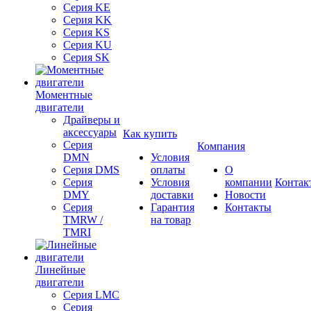
Серия KE
Серия KK
Серия KS
Серия KU
Серия SK
Моментные
двигатели
Драйверы и
аксессуары
Как купить
Серия
Компания
DMN
Условия
Серия DMS
оплаты
О
Серия
Условия
компании
Контак
DMY
доставки
Новости
Серия
Гарантия
Контакты
TMRW /
на товар
TMRI
Линейные
двигатели
Серия LMC
Серия