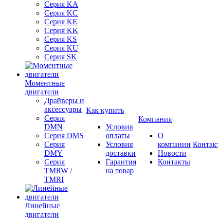
Серия KA
Серия KC
Серия KE
Серия KK
Серия KS
Серия KU
Серия SK
Моментные
двигатели
Драйверы и
аксессуары
Как купить
Серия
Компания
DMN
Условия
Серия DMS
оплаты
О
Серия
Условия
компании
Контак
DMY
доставки
Новости
Серия
Гарантия
Контакты
TMRW /
на товар
TMRI
Линейные
двигатели