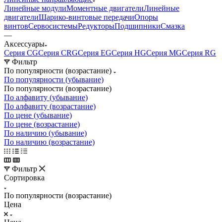
Линейные модули
Моментные двигатели
Линейные
двигатели
Шарико-винтовые передачи
Опоры
винтов
Сервосистемы
Редукторы
Подшипники
Смазка
—
Аксессуары
Серия CG
Серия CRG
Серия EG
Серия HG
Серия MG
Серия RG
Фильтр
По популярности (возрастание)
По популярности (убывание)
По популярности (возрастание)
По алфавиту (убывание)
По алфавиту (возрастание)
По цене (убывание)
По цене (возрастание)
По наличию (убывание)
По наличию (возрастание)
Фильтр
Сортировка
По популярности (возрастание)
Цена