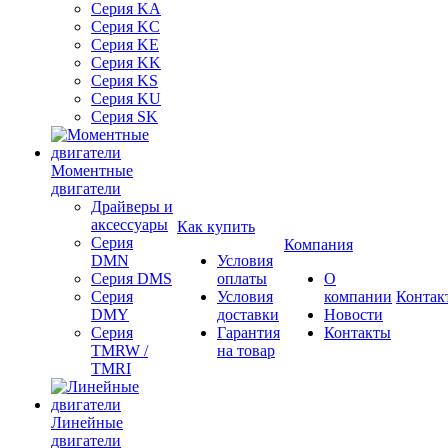
Серия KA
Серия KC
Серия KE
Серия KK
Серия KS
Серия KU
Серия SK
Моментные
двигатели
Драйверы и
аксессуары
Как купить
Серия
Компания
DMN
Условия
Серия DMS
оплаты
О
Серия
Условия
компании
Контак
DMY
доставки
Новости
Серия
Гарантия
Контакты
TMRW /
на товар
TMRI
Линейные
двигатели