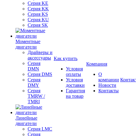
Серия KE
Серия KK
Серия KS
Серия KU
Серия SK
Моментные
двигатели
Драйверы и
аксессуары
Как купить
Серия
Компания
DMN
Условия
Серия DMS
оплаты
О
Серия
Условия
компании
Контак
DMY
доставки
Новости
Серия
Гарантия
Контакты
TMRW /
на товар
TMRI
Линейные
двигатели
Серия LMC
Серия