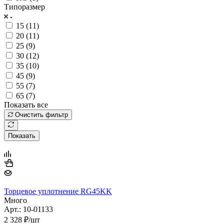
Типоразмер
15 (
11
)
20 (
11
)
25 (
9
)
30 (
12
)
35 (
10
)
45 (
9
)
55 (
7
)
65 (
7
)
Показать все
Очистить фильтр
Показать
Торцевое уплотнение RG45KK
Много
Арт.: 10-01133
2 328
₽
/шт