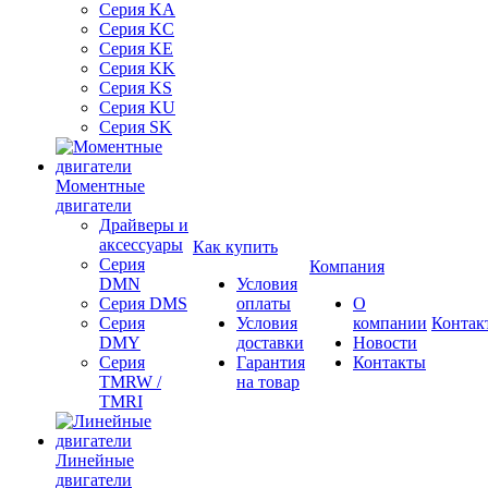
Серия KA
Серия KC
Серия KE
Серия KK
Серия KS
Серия KU
Серия SK
Моментные
двигатели
Драйверы и
аксессуары
Как купить
Серия
Компания
DMN
Условия
Серия DMS
оплаты
О
Серия
Условия
компании
Контак
DMY
доставки
Новости
Серия
Гарантия
Контакты
TMRW /
на товар
TMRI
Линейные
двигатели