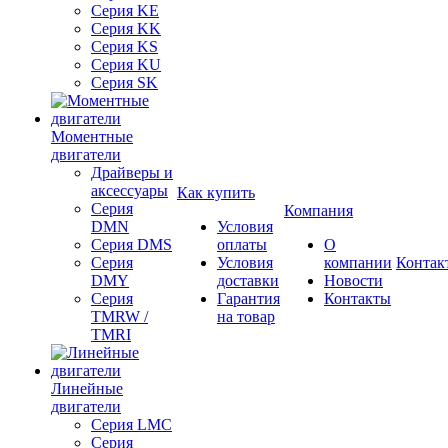
Серия KE
Серия KK
Серия KS
Серия KU
Серия SK
Моментные
двигатели
Драйверы и
аксессуары
Как купить
Серия
Компания
DMN
Условия
Серия DMS
оплаты
О
Серия
Условия
компании
Контак
DMY
доставки
Новости
Серия
Гарантия
Контакты
TMRW /
на товар
TMRI
Линейные
двигатели
Серия LMC
Серия