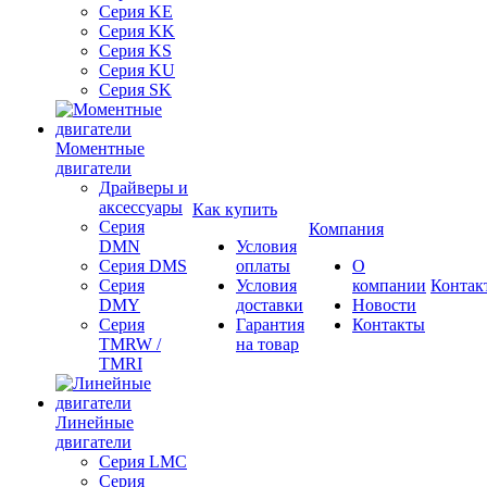
Серия KE
Серия KK
Серия KS
Серия KU
Серия SK
Моментные
двигатели
Драйверы и
аксессуары
Как купить
Серия
Компания
DMN
Условия
Серия DMS
оплаты
О
Серия
Условия
компании
Контак
DMY
доставки
Новости
Серия
Гарантия
Контакты
TMRW /
на товар
TMRI
Линейные
двигатели
Серия LMC
Серия