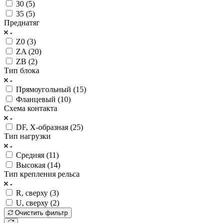
30 (
5
)
35 (
5
)
Преднатяг
Z0 (
3
)
ZA (
20
)
ZB (
2
)
Тип блока
Прямоугольный (
15
)
Фланцевый (
10
)
Схема контакта
DF, X-образная (
25
)
Тип нагрузки
Средняя (
11
)
Высокая (
14
)
Тип крепления рельса
R, сверху (
3
)
U, сверху (
2
)
Очистить фильтр