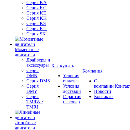
Серия KA
Серия KC
Серия KE
Серия KK
Серия KS
Серия KU
Серия SK
Моментные
двигатели
Драйверы и
аксессуары
Как купить
Серия
Компания
DMN
Условия
Серия DMS
оплаты
О
Серия
Условия
компании
Контак
DMY
доставки
Новости
Серия
Гарантия
Контакты
TMRW /
на товар
TMRI
Линейные
двигатели