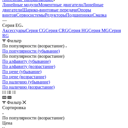
Линейные модули
Моментные двигатели
Линейные
двигатели
Шарико-винтовые передачи
Опоры
винтов
Сервосистемы
Редукторы
Подшипники
Смазка
—
Серия EG
Аксессуары
Серия CG
Серия CRG
Серия HG
Серия MG
Серия
RG
Фильтр
По популярности (возрастание)
По популярности (убывание)
По популярности (возрастание)
По алфавиту (убывание)
По алфавиту (возрастание)
По цене (убывание)
По цене (возрастание)
По наличию (убывание)
По наличию (возрастание)
Фильтр
Сортировка
По популярности (возрастание)
Цена