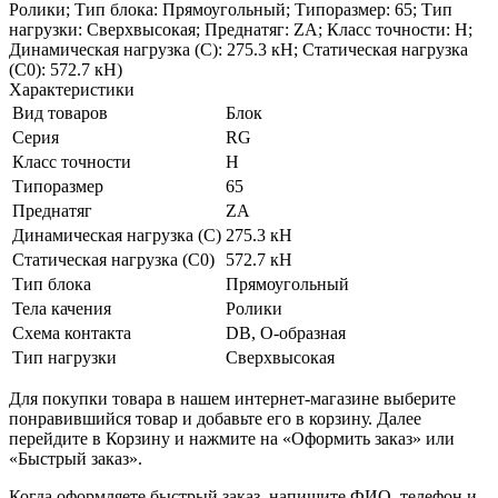
Ролики; Тип блока: Прямоугольный; Типоразмер: 65; Тип
нагрузки: Сверхвысокая; Преднатяг: ZA; Класс точности: H;
Динамическая нагрузка (C): 275.3 кН; Статическая нагрузка
(C0): 572.7 кН)
Характеристики
Вид товаров
Блок
Серия
RG
Класс точности
H
Типоразмер
65
Преднатяг
ZA
Динамическая нагрузка (C)
275.3 кН
Статическая нагрузка (C0)
572.7 кН
Тип блока
Прямоугольный
Тела качения
Ролики
Схема контакта
DB, O-образная
Тип нагрузки
Сверхвысокая
Для покупки товара в нашем интернет-магазине выберите
понравившийся товар и добавьте его в корзину. Далее
перейдите в Корзину и нажмите на «Оформить заказ» или
«Быстрый заказ».
Когда оформляете быстрый заказ, напишите ФИО, телефон и