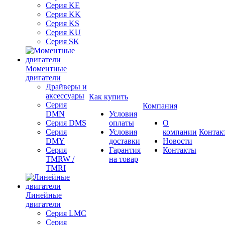
Серия KE
Серия KK
Серия KS
Серия KU
Серия SK
Моментные
двигатели
Драйверы и
аксессуары
Как купить
Серия
Компания
DMN
Условия
Серия DMS
оплаты
О
Серия
Условия
компании
Контак
DMY
доставки
Новости
Серия
Гарантия
Контакты
TMRW /
на товар
TMRI
Линейные
двигатели
Серия LMC
Серия