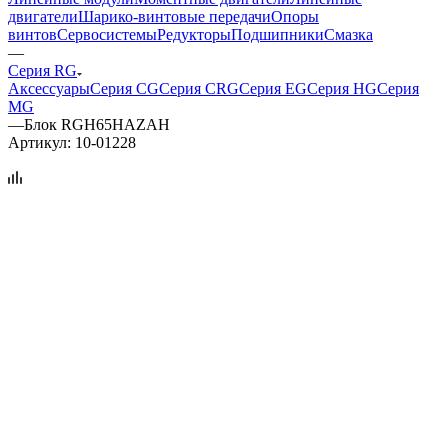
двигатели
Шарико-винтовые передачи
Опоры
винтов
Сервосистемы
Редукторы
Подшипники
Смазка
—
Серия RG
Аксессуары
Серия CG
Серия CRG
Серия EG
Серия HG
Серия
MG
—
Блок RGH65HAZAH
Артикул:
10-01228