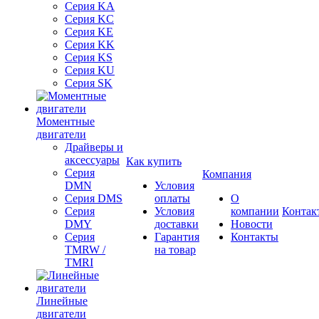
Серия KA
Серия KC
Серия KE
Серия KK
Серия KS
Серия KU
Серия SK
Моментные
двигатели
Драйверы и
аксессуары
Как купить
Серия
Компания
DMN
Условия
Серия DMS
оплаты
О
Серия
Условия
компании
Контак
DMY
доставки
Новости
Серия
Гарантия
Контакты
TMRW /
на товар
TMRI
Линейные
двигатели